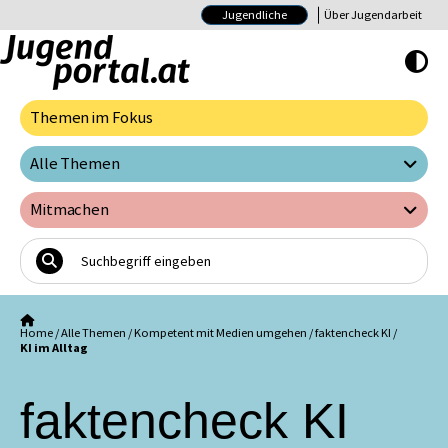
Jugendliche
Über Jugendarbeit
Hoher Kontrast E
Themen im Fokus
Alle Themen
Mitmachen
Home
/
Alle Themen
/
Kompetent mit Medien umgehen
/
faktencheck KI
/
KI im Alltag
faktencheck KI