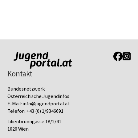
Link zur J
Link z
Kontakt
Bundesnetzwerk
Österreichische Jugendinfos
E-Mail:
info@jugendportal.at
Telefon:
+43 (0) 1/9346691
Lilienbrunngasse 18/2/41
1020 Wien