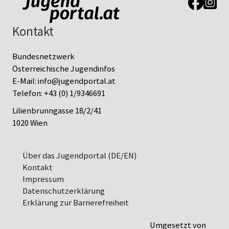
Link zur J
Link z
Kontakt
Bundesnetzwerk
Österreichische Jugendinfos
E-Mail:
info@jugendportal.at
Telefon:
+43 (0) 1/9346691
Lilienbrunngasse 18/2/41
1020 Wien
Über das Jugendportal (DE/EN)
Kontakt
Impressum
Datenschutz­erklärung
Erklärung zur Barrierefreiheit
Umgesetzt von