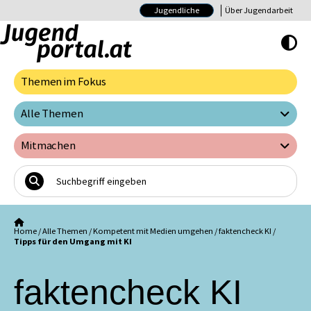
Jugendliche
Über Jugendarbeit
Hoher Kontrast E
Themen im Fokus
Alle Themen
Mitmachen
Home
/
Alle Themen
/
Kompetent mit Medien umgehen
/
faktencheck KI
/
Tipps für den Umgang mit KI
faktencheck KI