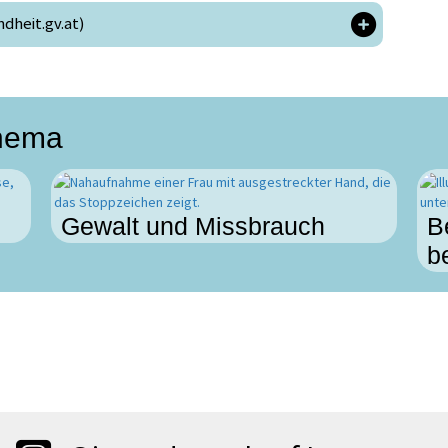
heit.gv.at)
Thema
Gewalt und Missbrauch
B
b