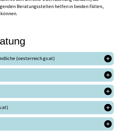
lgenden Beratungsstellen helfen in beiden Fällen,
u können.
ratung
liche (oesterreich.gv.at)
.at)