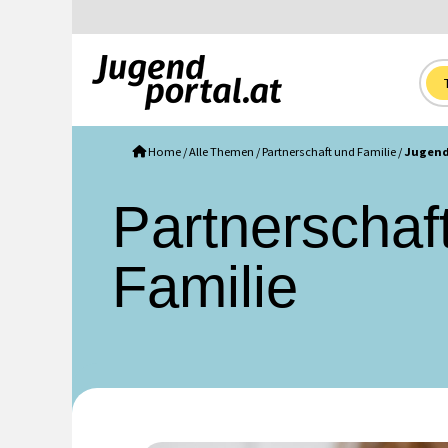
Home
/
Alle Themen
/
Partnerschaft und Familie
/
Jugend
Partnerschaf
Familie