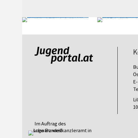
K
B
Ös
E-
Te
Li
10
Im Auftrag des