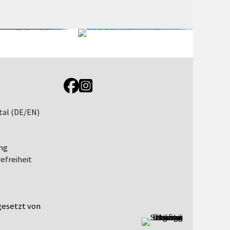
Link zur Jugendportal Facebookseite
Link zur Jugendportal Instagramseite
tal (DE/EN)
ng
efreiheit
esetzt von