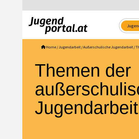
Jugen
Home
/
Jugendarbeit
/
Außerschulische Jugendarbeit
/
T
Themen der
außerschuli
Jugendarbeit