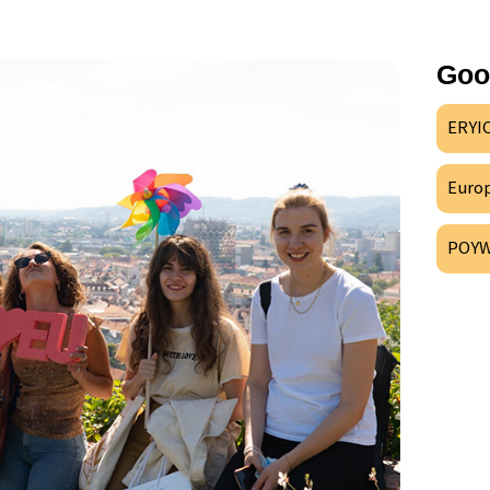
Goo
ERYI
Europ
POY