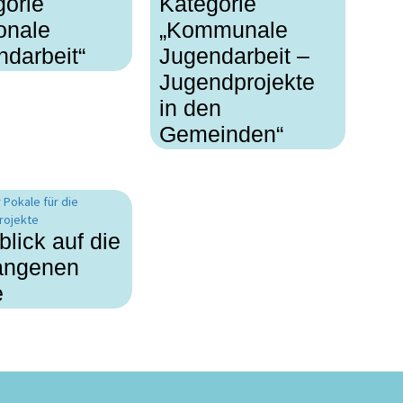
gorie
Kategorie
onale
„Kommunale
darbeit“
Jugendarbeit –
Jugendprojekte
in den
Gemeinden“
lick auf die
angenen
e