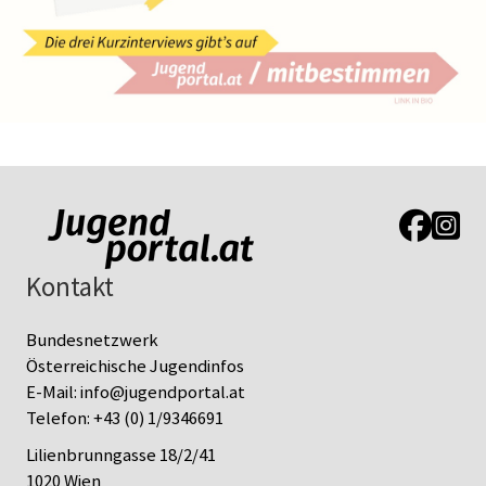
Link zur J
Link z
Kontakt
Bundesnetzwerk
Österreichische Jugendinfos
E-Mail:
info@jugendportal.at
Telefon:
+43 (0) 1/9346691
Lilienbrunngasse 18/2/41
1020 Wien