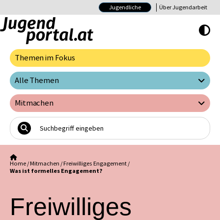
Jugendliche
Über Jugendarbeit
Hoher Kontrast E
Themen im Fokus
Alle Themen
Mitmachen
Home
/
Mitmachen
/
Freiwilliges Engagement
/
Was ist formelles Engagement?
Freiwilliges