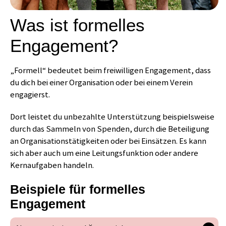
Was ist formelles
Engagement?
„Formell“ bedeutet beim freiwilligen Engagement, dass
du dich bei einer Organisation oder bei einem Verein
engagierst.
Dort leistet du unbezahlte Unterstützung beispielsweise
durch das Sammeln von Spenden, durch die Beteiligung
an Organisationstätigkeiten oder bei Einsätzen. Es kann
sich aber auch um eine Leitungsfunktion oder andere
Kernaufgaben handeln.
Beispiele für formelles
Engagement