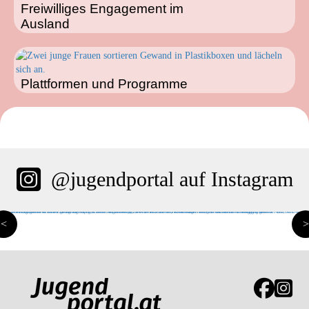
Freiwilliges Engagement im
Ausland
Plattformen und Programme
@jugendportal auf Instagram
<
>
Link zur J
Link z