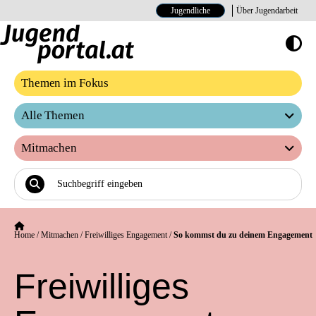
Jugendliche
Über Jugendarbeit
Hoher Kontrast E
Themen im Fokus
Alle Themen
Mitmachen
Home
/
Mitmachen
/
Freiwilliges Engagement
/
So kommst du zu deinem Engagement
Freiwilliges