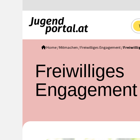
Home
/
Mitmachen
/
Freiwilliges Engagement
/
Freiwill
Freiwilliges
Engagement