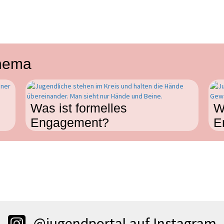
Thema
Was ist formelles
W
Engagement?
E
@jugendportal auf Instagram