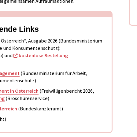
bei gemeinsamen Aufräumaktionen.
rende Links
n Österreich“, Ausgabe 2026 (Bundesministerium
ege und Konsumentenschutz):
b) und
kostenlose Bestellung
ngagement
(Bundesministerium für Arbeit,
nsumentenschutz)
ment in Österreich
(Freiwilligenbericht 2026,
ng
(Broschürenservice)
terreich
(Bundeskanzleramt)
ht)