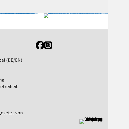
Link zur Jugendportal Facebookseite
Link zur Jugendportal Instagramseite
tal (DE/EN)
ng
efreiheit
esetzt von