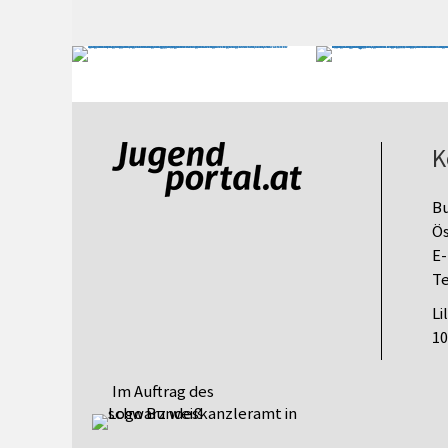
K
B
Ös
E-
Te
Li
10
Im Auftrag des