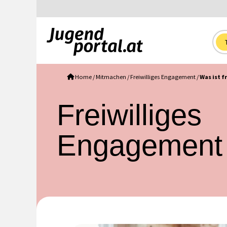
Home
/
Mitmachen
/
Freiwilliges Engagement
/
Was ist 
Freiwilliges
Engagement