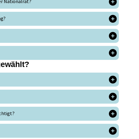
er Nationalrat?
ng?
gewählt?
chtigt?