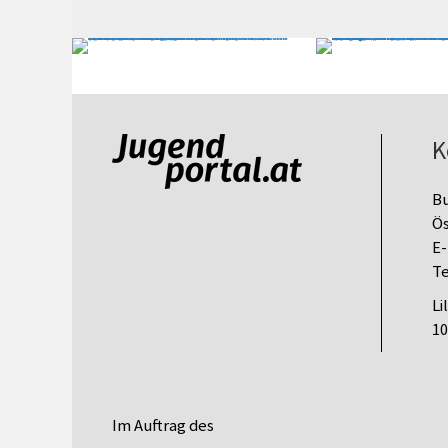
K
B
Ös
E-
Te
Li
10
Im Auftrag des