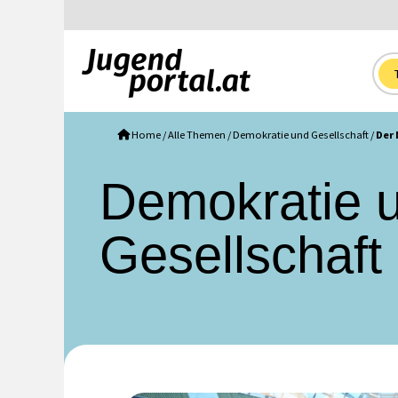
Home
/
Alle Themen
/
Demokratie und Gesellschaft
/
Der 
Demokratie 
Gesellschaft