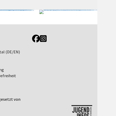
Link zur Jugendportal Facebookseite
Link zur Jugendportal Instagramseite
tal (DE/EN)
ng
efreiheit
esetzt von