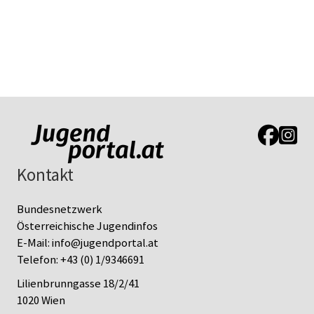
Link zur J
Link z
Kontakt
Bundesnetzwerk
Österreichische Jugendinfos
E-Mail:
info@jugendportal.at
Telefon:
+43 (0) 1/9346691
Lilienbrunngasse 18/2/41
1020 Wien